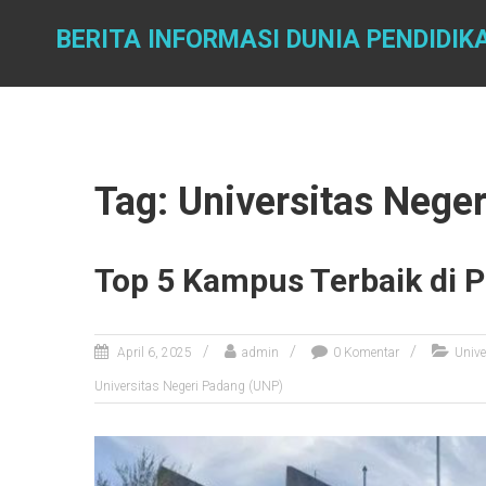
Skip
to
BERITA INFORMASI DUNIA PENDIDIK
content
Tag: Universitas Nege
Top 5 Kampus Terbaik di 
April 6, 2025
admin
0 Komentar
Unive
Universitas Negeri Padang (UNP)