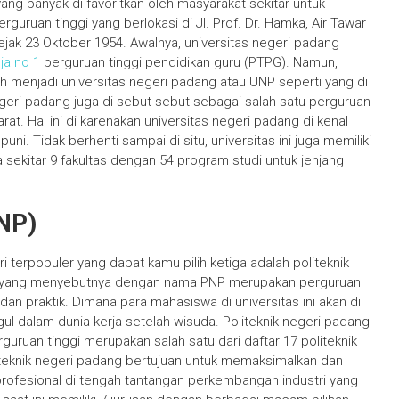
yang banyak di favoritkan oleh masyarakat sekitar untuk
guruan tinggi yang berlokasi di Jl. Prof. Dr. Hamka, Air Tawar
sejak 23 Oktober 1954. Awalnya, universitas negeri padang
ja no 1
perguruan tinggi pendidikan guru (PTPG). Namun,
h menjadi universitas negeri padang atau UNP seperti yang di
egeri padang juga di sebut-sebut sebagai salah satu perguruan
rat. Hal ini di karenakan universitas negeri padang di kenal
ni. Tidak berhenti sampai di situ, universitas ini juga memiliki
 sekitar 9 fakultas dengan 54 program studi untuk jenjang
PNP)
terpopuler yang dapat kamu pilih ketiga adalah politeknik
ak yang menyebutnya dengan nama PNP merupakan perguruan
an praktik. Dimana para mahasiswa di universitas ini akan di
ggul dalam dunia kerja setelah wisuda. Politeknik negeri padang
rguruan tinggi merupakan salah satu dari daftar 17 politeknik
iteknik negeri padang bertujuan untuk memaksimalkan dan
profesional di tengah tantangan perkembangan industri yang