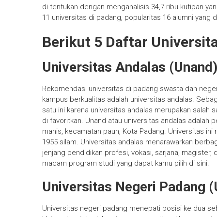
di tentukan dengan menganalisis 34,7 ribu kutipan yang
11 universitas di padang, popularitas 16 alumni yang d
Berikut 5 Daftar Universit
Universitas Andalas (Unand
Rekomendasi universitas di padang swasta dan negeri
kampus berkualitas adalah universitas andalas. Sebag
satu ini karena universitas andalas merupakan salah 
di favoritkan. Unand atau universitas andalas adalah p
manis, kecamatan pauh, Kota Padang. Universitas ini 
1955 silam. Universitas andalas menarawarkan berbag
jenjang pendidikan profesi, vokasi, sarjana, magister
macam program studi yang dapat kamu pilih di sini.
Universitas Negeri Padang 
Universitas negeri padang menepati posisi ke dua seb