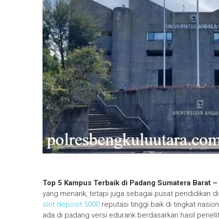
Top 5 Kampus Terbaik di Padang Sumatera Barat 
yang menarik, tetapi juga sebagai pusat pendidikan 
slot deposit 5000
reputasi tinggi baik di tingkat nasi
ada di padang versi edurank berdasarkan hasil peneli