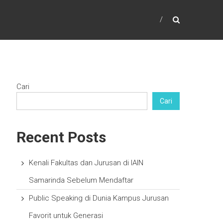
Cari
Cari
Recent Posts
Kenali Fakultas dan Jurusan di IAIN
Samarinda Sebelum Mendaftar
Public Speaking di Dunia Kampus Jurusan
Favorit untuk Generasi