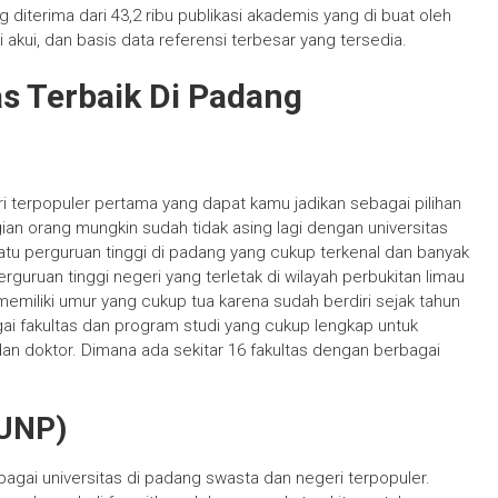
 diterima dari 43,2 ribu publikasi akademis yang di buat oleh
i akui, dan basis data referensi terbesar yang tersedia.
as Terbaik Di Padang
)
 terpopuler pertama yang dapat kamu jadikan sebagai pilihan
ian orang mungkin sudah tidak asing lagi dengan universitas
satu perguruan tinggi di padang yang cukup terkenal dan banyak
erguruan tinggi negeri yang terletak di wilayah perbukitan limau
memiliki umur yang cukup tua karena sudah berdiri sejak tahun
ai fakultas dan program studi yang cukup lengkap untuk
, dan doktor. Dimana ada sekitar 16 fakultas dengan berbagai
(UNP)
agai universitas di padang swasta dan negeri terpopuler.