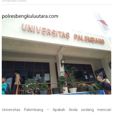
Universitas UNPAL
Universitas Palembang – Apakah Anda sedang mencari