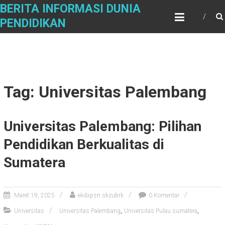
Skip
BERITA INFORMASI DUNIA
to
PENDIDIKAN
content
Tag: Universitas Palembang
Universitas Palembang: Pilihan
Pendidikan Berkualitas di
Sumatera
Maret 19, 2025
ekdxpsn skzubrk
0 Komentar
,
,
Universitas
Universitas Palembang
Universitas Pulau sumatera