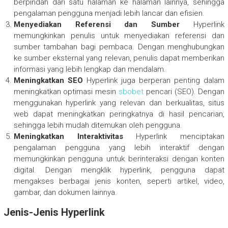
berpindah dari satu halaman ke halaman lainnya, sehingga
pengalaman pengguna menjadi lebih lancar dan efisien.
Menyediakan Referensi dan Sumber
Hyperlink
memungkinkan penulis untuk menyediakan referensi dan
sumber tambahan bagi pembaca. Dengan menghubungkan
ke sumber eksternal yang relevan, penulis dapat memberikan
informasi yang lebih lengkap dan mendalam.
Meningkatkan SEO
Hyperlink juga berperan penting dalam
meningkatkan optimasi mesin
sbobet
pencari (SEO). Dengan
menggunakan hyperlink yang relevan dan berkualitas, situs
web dapat meningkatkan peringkatnya di hasil pencarian,
sehingga lebih mudah ditemukan oleh pengguna.
Meningkatkan Interaktivitas
Hyperlink menciptakan
pengalaman pengguna yang lebih interaktif dengan
memungkinkan pengguna untuk berinteraksi dengan konten
digital. Dengan mengklik hyperlink, pengguna dapat
mengakses berbagai jenis konten, seperti artikel, video,
gambar, dan dokumen lainnya.
Jenis-Jenis Hyperlink