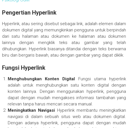
Psikologi UGM
Pengertian Hyperlink
Hyperlink, atau sering disebut sebagai link, adalah elemen dalam
dokumen digital yang memungkinkan pengguna untuk berpindah
dari satu halaman atau dokumen ke halaman atau dokumen
lainnya dengan mengklik teks atau gambar yang telah
dihubungkan. Hyperlink biasanya ditandai dengan teks berwarna
biru dan bergaris bawah, atau dengan gambar yang dapat diklik.
Fungsi Hyperlink
Menghubungkan Konten Digital
Fungsi utama hyperlink
adalah untuk menghubungkan satu konten digital dengan
konten lainnya. Dengan menggunakan hyperlink, pengguna
dapat dengan mudah mengakses informasi tambahan yang
relevan tanpa harus mencari secara manual.
Meningkatkan Navigasi
Hyperlink membantu meningkatkan
navigasi di dalam sebuah situs web atau dokumen digital.
Dengan adanya hyperlink, pengguna dapat dengan mudah