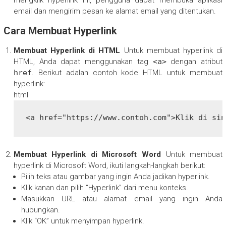
mengklik hyperlink ini, pengguna dapat membuka aplikasi
email dan mengirim pesan ke alamat email yang ditentukan.
Cara Membuat Hyperlink
Membuat Hyperlink di HTML
Untuk membuat hyperlink di
HTML, Anda dapat menggunakan tag
<a>
dengan atribut
href
. Berikut adalah contoh kode HTML untuk membuat
hyperlink:
html
Membuat Hyperlink di Microsoft Word
Untuk membuat
hyperlink di Microsoft Word, ikuti langkah-langkah berikut:
Pilih teks atau gambar yang ingin Anda jadikan hyperlink.
Klik kanan dan pilih “Hyperlink” dari menu konteks.
Masukkan URL atau alamat email yang ingin Anda
hubungkan.
Klik “OK” untuk menyimpan hyperlink.