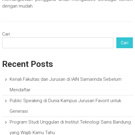
dengan mudah.
Cari
Cari
Recent Posts
Kenali Fakultas dan Jurusan di IAIN Samarinda Sebelum
Mendaftar
Public Speaking di Dunia Kampus Jurusan Favorit untuk
Generasi
Program Studi Unggulan di Institut Teknologi Sains Bandung
yang Wajib Kamu Tahu