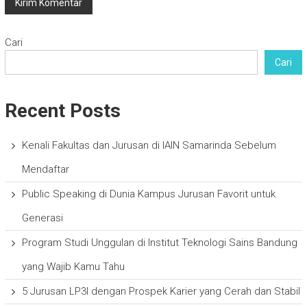
Cari
Cari
Recent Posts
Kenali Fakultas dan Jurusan di IAIN Samarinda Sebelum
Mendaftar
Public Speaking di Dunia Kampus Jurusan Favorit untuk
Generasi
Program Studi Unggulan di Institut Teknologi Sains Bandung
yang Wajib Kamu Tahu
5 Jurusan LP3I dengan Prospek Karier yang Cerah dan Stabil