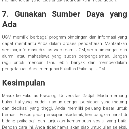
memiliki tujuan yang jelas untuk studi dan karir masa depan.
7. Gunakan Sumber Daya yang
Ada
UGM memiliki berbagai program bimbingan dan informasi yang
dapat membantu Anda dalam proses pendaftaran. Manfaatkan
seminar, informasi di situs web resmi UGM, serta bimbingan dari
alumni atau mahasiswa yang sudah berpengalaman. Jangan
ragu untuk mencari tahu lebih banyak dan memperdalam
pengetahuan Anda mengenai Fakultas Psikologi UGM.
Kesimpulan
Masuk ke Fakultas Psikologi Universitas Gadjah Mada memang
bukan hal yang mudah, namun dengan persiapan yang matang
dan dedikasi yang tinggi, Anda memiliki peluang besar untuk
berhasil. Fokus pada persiapan akademik, kembangkan minat di
bidang psikologi, dan tunjukkan kemampuan sosial yang baik.
Dengan cara ini, Anda tidak hanya akan siap untuk ujian seleksi,