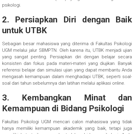
psikologi.
2. Persiapkan Diri dengan Baik
untuk UTBK
Sebagian besar mahasiswa yang diterima di Fakultas Psikologi
UGM melalui jalur SBMPTN. Oleh karena itu, UTBK menjadi ujian
yang sangat penting. Persiapkan diri dengan belajar secara
konsisten dan fokus pada materi-materi yang diujikan. Banyak
referensi belajar dan simulasi ujian yang dapat membantu Anda
mengasah kemampuan dalam menghadapi UTBK, seperti soal-
soal dari tahun sebelumnya dan latihan melalui aplikasi online.
3. Kembangkan Minat dan
Kemampuan di Bidang Psikologi
Fakultas Psikologi UGM mencari calon mahasiswa yang tidak
hanya memiliki kemampuan akademik yang baik, tetapi juga